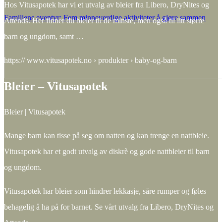
Hos Vitusapotek har vi et utvalg av bleier fra Libero, DryNites og
Familiens eventyr: Fem minneverdige aktiviteter å gjøre sammen
Attends. Her finner du bleier til de minste, men også til litt større
barn og ungdom, samt …
https:// www.vitusapotek.no › produkter › baby-og-barn
Bleier – Vitusapotek
Bleier | Vitusapotek
Mange barn kan tisse på seg om natten og kan trenge en nattbleie.
Vitusapotek har et godt utvalg av diskrè og gode nattbleier til barn
og ungdom.
Vitusapotek har bleier som hindrer lekkasje, såre rumper og føles
behagelig å ha på for barnet. Se vårt utvalg fra Libero, DryNites og