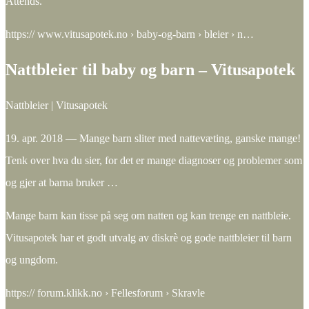
Attends.
https:// www.vitusapotek.no › baby-og-barn › bleier › n…
Nattbleier til baby og barn – Vitusapotek
Nattbleier | Vitusapotek
19. apr. 2018 — Mange barn sliter med nattevæting, ganske mange!
Tenk over hva du sier, for det er mange diagnoser og problemer som
og gjer at barna bruker …
Mange barn kan tisse på seg om natten og kan trenge en nattbleie.
Vitusapotek har et godt utvalg av diskrè og gode nattbleier til barn
og ungdom.
https:// forum.klikk.no › Fellesforum › Skravle