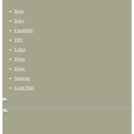
Barn
Baby
Familieliv
DIY
Leker
Hjem
Helse
Samvær
Gode Råd