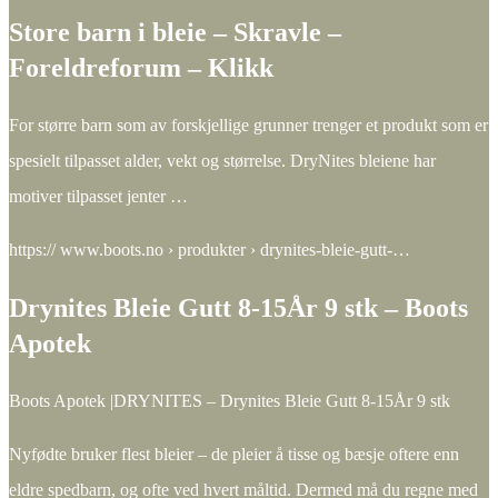
Store barn i bleie – Skravle –
Foreldreforum – Klikk
For større barn som av forskjellige grunner trenger et produkt som er
spesielt tilpasset alder, vekt og størrelse. DryNites bleiene har
motiver tilpasset jenter …
https:// www.boots.no › produkter › drynites-bleie-gutt-…
Drynites Bleie Gutt 8-15År 9 stk – Boots
Apotek
Boots Apotek |DRYNITES – Drynites Bleie Gutt 8-15År 9 stk
Nyfødte bruker flest bleier – de pleier å tisse og bæsje oftere enn
eldre spedbarn, og ofte ved hvert måltid. Dermed må du regne med