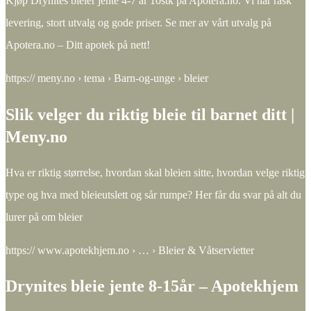
Kjøp Drynites bleier jente 4-7 år 10stk på Apotera.no. Vi har rask
levering, stort utvalg og gode priser. Se mer av vårt utvalg på
Apotera.no – Ditt apotek på nett!
https:// meny.no › tema › Barn-og-unge › bleier
Slik velger du riktig bleie til barnet ditt |
Meny.no
Hva er riktig størrelse, hvordan skal bleien sitte, hvordan velge riktig
type og hva med bleieutslett og sår rumpe? Her får du svar på alt du
lurer på om bleier
https:// www.apotekhjem.no › … › Bleier & Våtservietter
Drynites bleie jente 8-15år – Apotekhjem