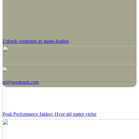
Utforsk verdenen av dame-loafers
pr@norsknett.com
Peak Performance Jakker: Hvor stil møter ytelse