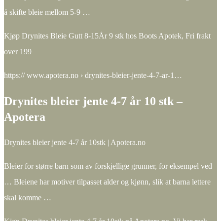
å skifte bleie mellom 5-9 …
Kjøp Drynites Bleie Gutt 8-15År 9 stk hos Boots Apotek, Fri frakt
over 199
https:// www.apotera.no › drynites-bleier-jente-4-7-ar-1…
Drynites bleier jente 4-7 år 10 stk –
Apotera
Drynites bleier jente 4-7 år 10stk | Apotera.no
Bleier for større barn som av forskjellige grunner, for eksempel ved
… Bleiene har motiver tilpasset alder og kjønn, slik at barna lettere
skal komme …