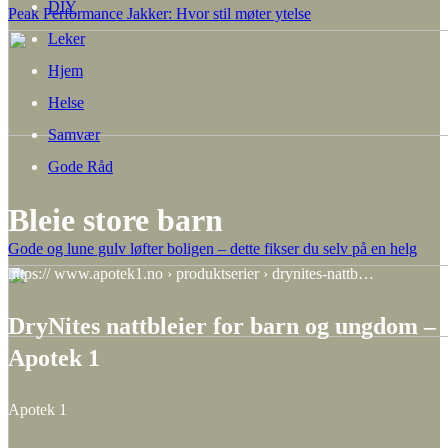
DIY
Peak Performance Jakker: Hvor stil møter ytelse
Leker
Hjem
Helse
Samvær
Gode Råd
Bleie store barn
Gode og lune gulv løfter boligen – dette fikser du selv på en helg
https:// www.apotek1.no › produktserier › drynites-nattb…
DryNites nattbleier for barn og ungdom –
Apotek 1
Apotek 1