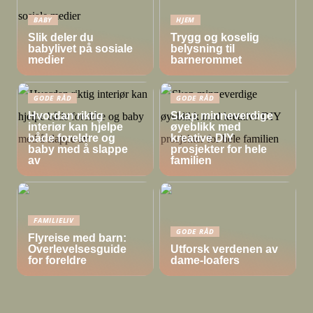
BABY
HJEM
Slik deler du
Trygg og koselig
babylivet på sosiale
belysning til
medier
barnerommet
GODE RÅD
GODE RÅD
Hvordan riktig
Skap minneverdige
interiør kan hjelpe
øyeblikk med
både foreldre og
kreative DIY
baby med å slappe
prosjekter for hele
av
familien
FAMILIELIV
GODE RÅD
Flyreise med barn:
Overlevelsesguide
Utforsk verdenen av
for foreldre
dame-loafers