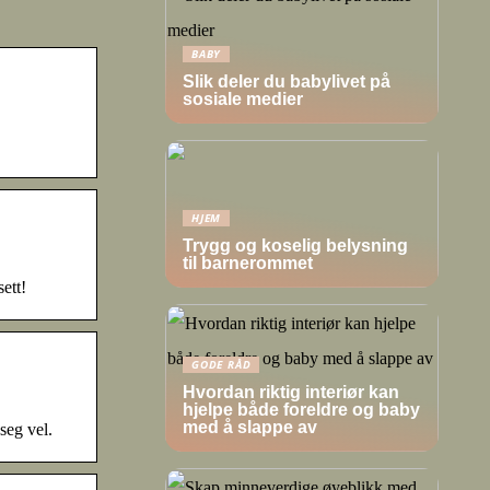
BABY
Slik deler du babylivet på
sosiale medier
HJEM
Trygg og koselig belysning
til barnerommet
ett!
GODE RÅD
Hvordan riktig interiør kan
hjelpe både foreldre og baby
med å slappe av
seg vel.