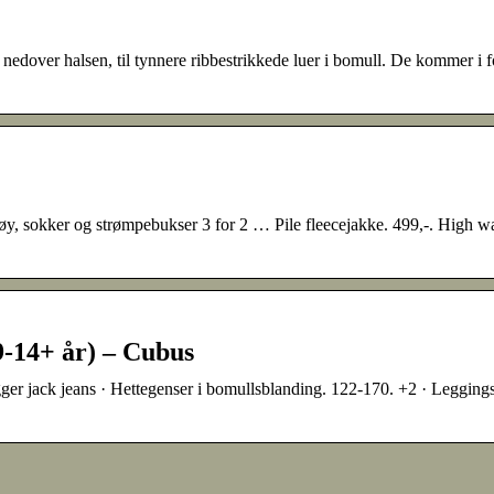
 nedover halsen, til tynnere ribbestrikkede luer i bomull. De kommer i f
y, sokker og strømpebukser 3 for 2 … Pile fleecejakke. 499,-. High wa
(9-14+ år) – Cubus
ger jack jeans · Hettegenser i bomullsblanding. 122-170. +2 · Legging