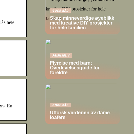
GODE RÅD
Skap minneverdige øyeblikk
lås hele
med kreative DIY prosjekter
for hele familien
FAMILIELIV
Flyreise med barn:
Overlevelsesguide for
foreldre
GODE RÅD
ørs. En
Utforsk verdenen av dame-
loafers