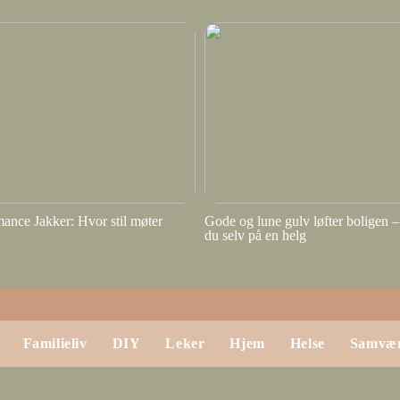
ance Jakker: Hvor stil møter
Gode og lune gulv løfter boligen – 
du selv på en helg
Familieliv
DIY
Leker
Hjem
Helse
Samvæ