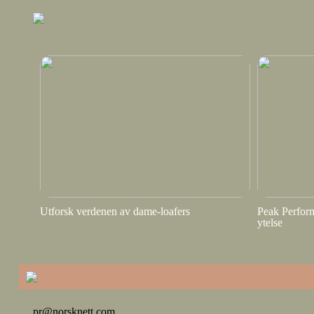
Utforsk verdenen av dame-loafers
Peak Perform
ytelse
pr@norsknett.com