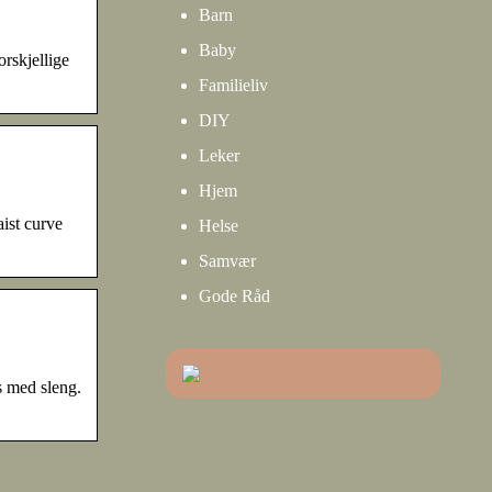
Barn
Baby
orskjellige
Familieliv
DIY
Leker
Hjem
ist curve
Helse
Samvær
Gode Råd
s med sleng.