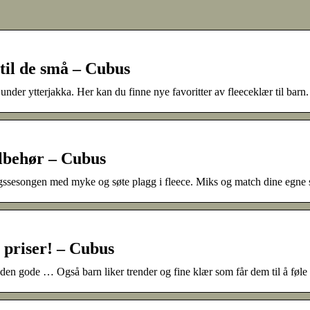
 til de små – Cubus
under ytterjakka. Her kan du finne nye favoritter av fleeceklær til barn.
tilbehør – Cubus
gssesongen med myke og søte plagg i fleece. Miks og match dine egne s
e priser! – Cubus
ar den gode … Også barn liker trender og fine klær som får dem til å føle 