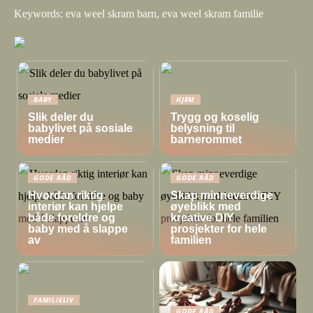
Keywords: eva weel skram barn, eva weel skram familie
BABY
HJEM
Slik deler du
Trygg og koselig
babylivet på sosiale
belysning til
medier
barnerommet
GODE RÅD
GODE RÅD
Hvordan riktig
Skap minneverdige
interiør kan hjelpe
øyeblikk med
både foreldre og
kreative DIY
baby med å slappe
prosjekter for hele
av
familien
FAMILIELIV
GODE RÅD