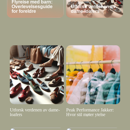
Flyreise med barn:
Overlevelsesguide
Utforsk verdenen av
for foreldre
dame-loafers
Utforsk verdenen av dame-
Peak Performance Jakker:
loafers
Hvor stil møter ytelse