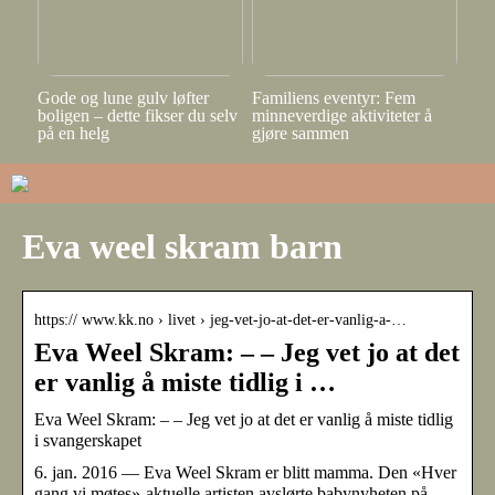
Gode og lune gulv løfter
Familiens eventyr: Fem
boligen – dette fikser du selv
minneverdige aktiviteter å
på en helg
gjøre sammen
Eva weel skram barn
https:// www.kk.no › livet › jeg-vet-jo-at-det-er-vanlig-a-…
Eva Weel Skram: – – Jeg vet jo at det
er vanlig å miste tidlig i …
Eva Weel Skram: – – Jeg vet jo at det er vanlig å miste tidlig
i svangerskapet
6. jan. 2016 — Eva Weel Skram er blitt mamma. Den «Hver
gang vi møtes»-aktuelle artisten avslørte babynyheten på