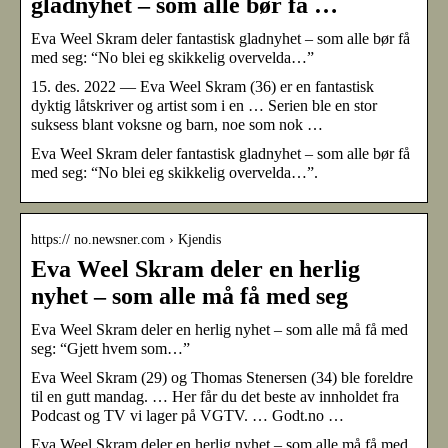
gladnyhet – som alle bør få …
Eva Weel Skram deler fantastisk gladnyhet – som alle bør få
med seg: “No blei eg skikkelig overvelda…”
15. des. 2022 — Eva Weel Skram (36) er en fantastisk
dyktig låtskriver og artist som i en … Serien ble en stor
suksess blant voksne og barn, noe som nok …
Eva Weel Skram deler fantastisk gladnyhet – som alle bør få
med seg: “No blei eg skikkelig overvelda…”.
https:// no.newsner.com › Kjendis
Eva Weel Skram deler en herlig
nyhet – som alle må få med seg
Eva Weel Skram deler en herlig nyhet – som alle må få med
seg: “Gjett hvem som…”
Eva Weel Skram (29) og Thomas Stenersen (34) ble foreldre
til en gutt mandag. … Her får du det beste av innholdet fra
Podcast og TV vi lager på VGTV. … Godt.no …
Eva Weel Skram deler en herlig nyhet – som alle må få med