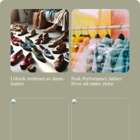
Utforsk verdenen av dame-
Peak Performance Jakker:
loafers
Hvor stil møter ytelse