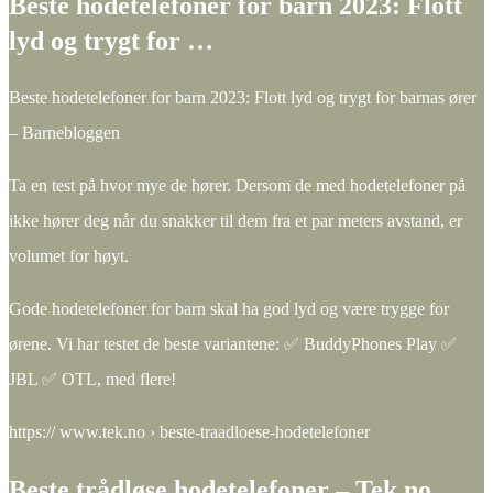
Beste hodetelefoner for barn 2023: Flott
lyd og trygt for …
Beste hodetelefoner for barn 2023: Flott lyd og trygt for barnas ører
– Barnebloggen
Ta en test på hvor mye de hører. Dersom de med hodetelefoner på
ikke hører deg når du snakker til dem fra et par meters avstand, er
volumet for høyt.
Gode ​​hodetelefoner for barn skal ha god lyd og være trygge for
ørene. Vi har testet de beste variantene: ✅ BuddyPhones Play ✅
JBL ✅ OTL, med flere!
https:// www.tek.no › beste-traadloese-hodetelefoner
Beste trådløse hodetelefoner – Tek.no