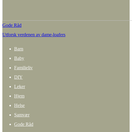
Gode Råd
Utforsk verdenen av dame-loafers
Barn
Baby
Familieliv
DIY
Leker
Hjem
Helse
Samvær
Gode Råd