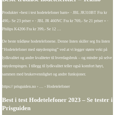
Produkter «best i test hodetelefoner barn» · JBL JR310BT Fra kr
490,- Se 23 priser » · JBL JR 460NC Fra kr 769,- Se 21 priser » ·
Philips K4206 Fra kr 399,- Se 12 …
De beste trådløse hodetelefonene. Denne listen skiller seg fra listen
“Hodetelefoner med støydemping” ved at vi legger større vekt på
lydkvalitet og andre kvaliteter til hverdagsbruk – og mindre på selve
støydempingen. I tillegg til lydkvalitet teller også komfort høyt,
sammen med brukervennlighet og andre funksjoner.
https:// prisguiden.no › … › Hodetelefoner
Best i test Hodetelefoner 2023 – Se tester i
Prisguiden