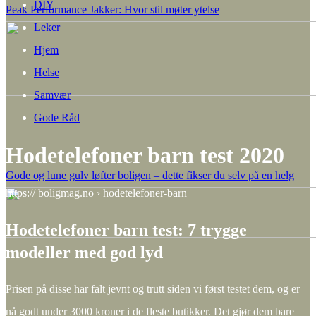
DIY
Peak Performance Jakker: Hvor stil møter ytelse
Leker
Hjem
Helse
Samvær
Gode Råd
Hodetelefoner barn test 2020
Gode og lune gulv løfter boligen – dette fikser du selv på en helg
https:// boligmag.no › hodetelefoner-barn
Hodetelefoner barn test: 7 trygge
modeller med god lyd
Prisen på disse har falt jevnt og trutt siden vi først testet dem, og er
nå godt under 3000 kroner i de fleste butikker. Det gjør dem bare