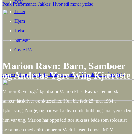
DIY
Peak Performance Jakker: Hvor stil møter ytelse
Leker
Hjem
Helse
Samvær
Gode Råd
Marion Ravn: Barn, Samboer
og Andreas Ygre Wiig Kjæreste
Gode og lune gulv løfter boligen – dette fikser du selv på en helg
Marion Ravn, også kjent som Marion Elise Ravn, er en norsk
sanger, låtskriver og skuespiller. Hun ble født 25. mai 1984 i
Lørenskog, Norge, og har vært aktiv i underholdningsbransjen siden
hun var ung. Marion har oppnådd stor suksess både som soloartist
og sammen med artistpartneren Marit Larsen i duoen M2M.