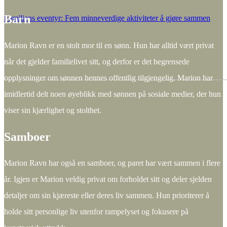
Barn
Familiens eventyr: Fem minneverdige aktiviteter å gjøre sammen
Marion Ravn er en stolt mor til en sønn. Hun har alltid vært privat
når det gjelder familielivet sitt, og derfor er det begrensede
opplysninger om sønnen hennes offentlig tilgjengelig. Marion har
imidlertid delt noen øyeblikk med sønnen på sosiale medier, der hun
viser sin kjærlighet og stolthet.
Samboer
Marion Ravn har også en samboer, og paret har vært sammen i flere
år. Igjen er Marion veldig privat om forholdet sitt og deler sjelden
detaljer om sin kjæreste eller deres liv sammen. Hun prioriterer å
holde sitt personlige liv utenfor rampelyset og fokusere på