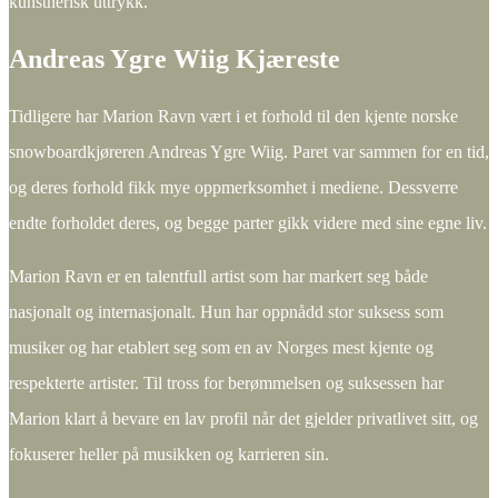
kunstnerisk uttrykk.
Andreas Ygre Wiig Kjæreste
Tidligere har Marion Ravn vært i et forhold til den kjente norske
snowboardkjøreren Andreas Ygre Wiig. Paret var sammen for en tid,
og deres forhold fikk mye oppmerksomhet i mediene. Dessverre
endte forholdet deres, og begge parter gikk videre med sine egne liv.
Marion Ravn er en talentfull artist som har markert seg både
nasjonalt og internasjonalt. Hun har oppnådd stor suksess som
musiker og har etablert seg som en av Norges mest kjente og
respekterte artister. Til tross for berømmelsen og suksessen har
Marion klart å bevare en lav profil når det gjelder privatlivet sitt, og
fokuserer heller på musikken og karrieren sin.