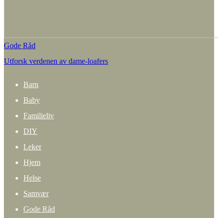
Gode Råd
Utforsk verdenen av dame-loafers
Barn
Baby
Familieliv
DIY
Leker
Hjem
Helse
Samvær
Gode Råd