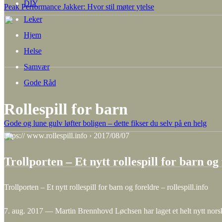
DIY
Peak Performance Jakker: Hvor stil møter ytelse
Leker
Hjem
Helse
Samvær
Gode Råd
Rollespill for barn
Gode og lune gulv løfter boligen – dette fikser du selv på en helg
https:// www.rollespill.info › 2017/08/07
Trollporten – Et nytt rollespill for barn og
Trollporten – Et nytt rollespill for barn og foreldre – rollespill.info
7. aug. 2017 — Martin Brennhovd Løchsen har laget et helt nytt norsk 