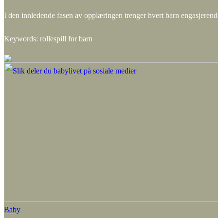
I den innledende fasen av opplæringen trenger hvert barn engasjere
Keywords: rollespill for barn
Baby