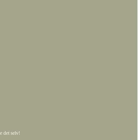
e det selv!