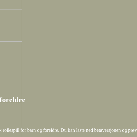
 foreldre
rollespill for barn og foreldre. Du kan laste ned betaversjonen og prøv