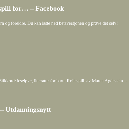
lespill for… – Facebook
arn og foreldre. Du kan laste ned betaversjonen og prøve det selv!
Stikkord: leseløve, litteratur for barn, Rollespill. av Maren Agdestein …
g – Utdanningsnytt