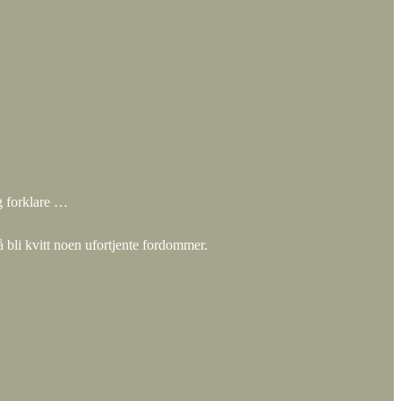
og forklare …
t å bli kvitt noen ufortjente fordommer.