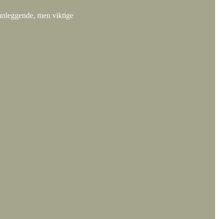
nnleggende, men viktige