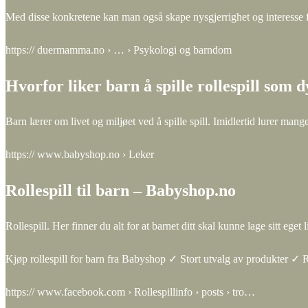
Med disse konkretene kan man også skape nysgjerrighet og interesse f
https:// duermamma.no › … › Psykologi og barndom
Hvorfor liker barn å spille rollespill so
Barn lærer om livet og miljøet ved å spille spill. Imidlertid lurer mange
https:// www.babyshop.no › Leker
Rollespill til barn – Babyshop.no
Rollespill. Her finner du alt for at barnet ditt skal kunne lage sitt e
Kjøp rollespill for barn fra Babyshop ✓ Stort utvalg av produkter ✓
https:// www.facebook.com › Rollespillinfo › posts › tro…