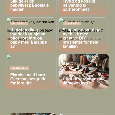
Slik deler du
Trygg og koselig
babylivet på sosiale
belysning til
medier
barnerommet
GODE RÅD
GODE RÅD
Hvordan riktig
Skap minneverdige
interiør kan hjelpe
øyeblikk med
både foreldre og
kreative DIY
baby med å slappe
prosjekter for hele
av
familien
FAMILIELIV
GODE RÅD
Flyreise med barn:
Overlevelsesguide
Utforsk verdenen av
for foreldre
dame-loafers