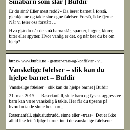
Småbarn som slår | Bufdir
Er du sint? Eller mest redd?» Da lærer barnet å forstå,
gjenkjenne og takle sine egne følelser. Forstå, ikke fjerne.
Når vi føler oss forstått …
Hva gjør du når de små barna slår, sparker, lugger, klorer,
biter eller spytter. Hvor vanlig er det, og når bør du be om
hjelp?
https:// www.bufdir.no › grenser-trass-og-konflikter › v…
Vanskelige følelser – slik kan du
hjelpe barnet – Bufdir
Vanskelige følelser – slik kan du hjelpe barnet | Bufdir
21. mar. 2015 — Raserianfall, sinte barn og fysisk aggressive
barn kan være vanskelig å takle. Her får du tipsene på
hvordan takle sinne hos barn, …
Raserianfall, sjalusiutbrudd, sinne eller «trass». Det er ikke
alltid like lett å følge barnet inn i de vanskelige følelsene.