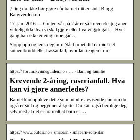
7 ting du ikke bør gjøre når barnet ditt er sint | Blogg |
Babyverden.no
17. jan. 2016 — Gutten vår på 2 år er så krevende, jeg aner
virkelig ikke hva vi skal gjøre eller hva vi gjør galt… Hver
gang han ikke er enig i noe går …
Stopp opp og tenk deg om: Når barnet ditt er midt i et
sinneutbrudd eller trassanfall, hvordan reagerer du?
https:// forum.kvinneguiden.no › … › Barn og familie
Krevende 2-åring, raserianfall. Hva
kan vi gjøre annerledes?
Barnet kan oppleve dette som mindre avvisende enn om du
også er sint og begynner å kjefte. Du kan også berolige deg
selv med at det er normalt at barn er …
https:// www.bufdir.no › smabarn › smabarn-som-slar