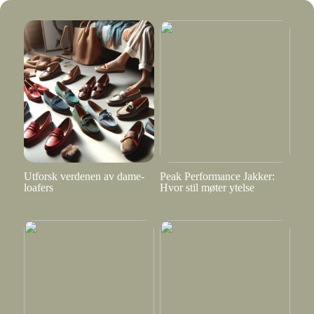
Utforsk verdenen av dame-
Peak Performance Jakker:
loafers
Hvor stil møter ytelse