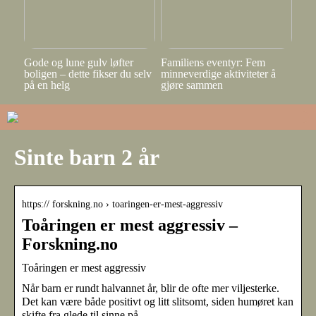
Gode og lune gulv løfter
Familiens eventyr: Fem
boligen – dette fikser du selv
minneverdige aktiviteter å
på en helg
gjøre sammen
Sinte barn 2 år
https:// forskning.no › toaringen-er-mest-aggressiv
Toåringen er mest aggressiv –
Forskning.no
Toåringen er mest aggressiv
Når barn er rundt halvannet år, blir de ofte mer viljesterke.
Det kan være både positivt og litt slitsomt, siden humøret kan
skifte fra glede til sinne på …