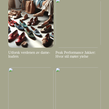
Utforsk verdenen av dame-
Peak Performance Jakker:
loafers
Hvor stil møter ytelse