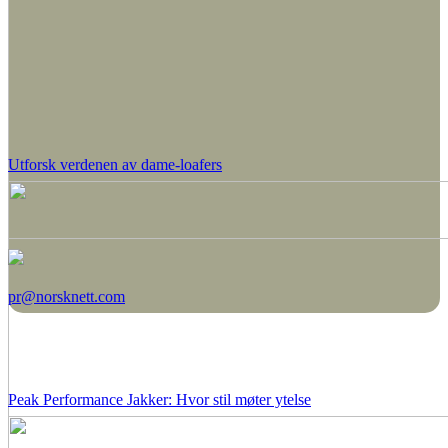
Utforsk verdenen av dame-loafers
pr@norsknett.com
Peak Performance Jakker: Hvor stil møter ytelse