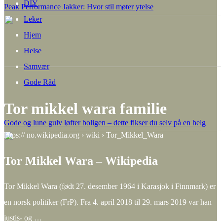
DIY
Peak Performance Jakker: Hvor stil møter ytelse
Leker
Hjem
Helse
Samvær
Gode Råd
Tor mikkel wara familie
Gode og lune gulv løfter boligen – dette fikser du selv på en helg
https:// no.wikipedia.org › wiki › Tor_Mikkel_Wara
Tor Mikkel Wara – Wikipedia
Tor Mikkel Wara (født 27. desember 1964 i Karasjok i Finnmark) er
en norsk politiker (FrP). Fra 4. april 2018 til 29. mars 2019 var han
justis- og …