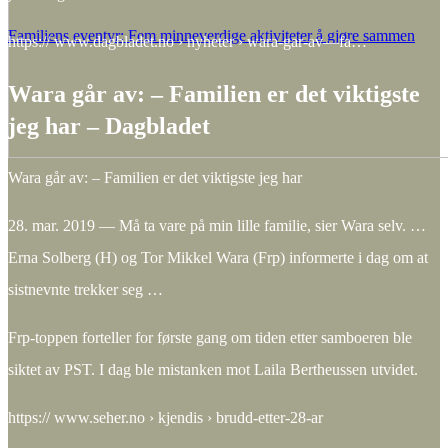
Familiens eventyr: Fem minneverdige aktiviteter å gjøre sammen
https:// www.dagbladet.no › nyheter › wara-gar-av—fa…
Wara går av: – Familien er det viktigste
jeg har – Dagbladet
Wara går av: – Familien er det viktigste jeg har
28. mar. 2019 — Må ta vare på min lille familie, sier Wara selv. …
Erna Solberg (H) og Tor Mikkel Wara (Frp) informerte i dag om at
sistnevnte trekker seg …
Frp-toppen forteller for første gang om tiden etter samboeren ble
siktet av PST. I dag ble mistanken mot Laila Bertheussen utvidet.
https:// www.seher.no › kjendis › brudd-etter-28-ar