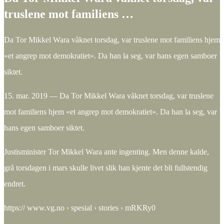
truslene mot familiens …
Da Tor Mikkel Wara våknet torsdag, var truslene mot familiens hjem
«et angrep mot demokratiet». Da han la seg, var hans egen samboer
siktet.
15. mar. 2019 — Da Tor Mikkel Wara våknet torsdag, var truslene
mot familiens hjem «et angrep mot demokratiet». Da han la seg, var
hans egen samboer siktet.
Justisminister Tor Mikkel Wara ante ingenting. Men denne kalde,
grå torsdagen i mars skulle livet slik han kjente det bli fullstendig
endret.
https:// www.vg.no › spesial › stories › mRKRy0