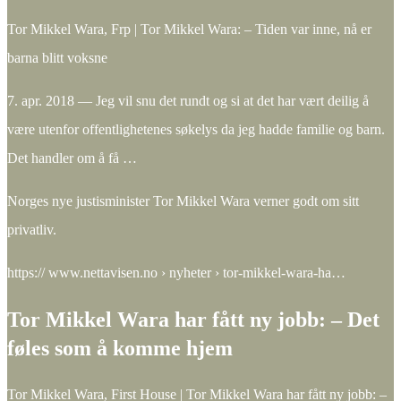
Tor Mikkel Wara, Frp | Tor Mikkel Wara: – Tiden var inne, nå er
barna blitt voksne
7. apr. 2018 — Jeg vil snu det rundt og si at det har vært deilig å
være utenfor offentlighetenes søkelys da jeg hadde familie og barn.
Det handler om å få …
Norges nye justisminister Tor Mikkel Wara verner godt om sitt
privatliv.
https:// www.nettavisen.no › nyheter › tor-mikkel-wara-ha…
Tor Mikkel Wara har fått ny jobb: – Det
føles som å komme hjem
Tor Mikkel Wara, First House | Tor Mikkel Wara har fått ny jobb: –