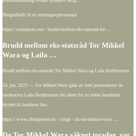
kontorfullmektig Hulda Synnøve Berg …
Biografiside til en stortingsrepresentant
https:// sosialnytt.com › brudd-mellom-eks-statsrad-tor-…
Brudd mellom eks-statsråd Tor Mikkel
Wara og Laila …
Brudd mellom eks-statsråd Tor Mikkel Wara og Laila Bertheussen
24. jan. 2023 — Tor Mikkel Wara gikk av som justisminster da
samboeren Laila Bertheussen ble siktet for en rekke hendelser
knyttet til familiens hus.
https:// www.aftenposten.no › norge › da-tor-mikkel-wara-…
Da Tor Mikkel Wara våknet torsdag, var