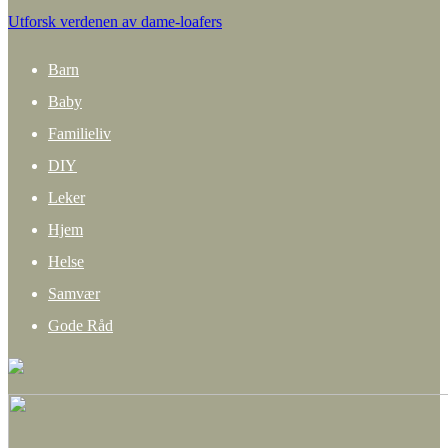
Utforsk verdenen av dame-loafers
Barn
Baby
Familieliv
DIY
Leker
Hjem
Helse
Samvær
Gode Råd