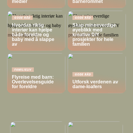
medier
barnerommet
GODE RÅD
GODE RÅD
Hvordan riktig
Skap minneverdige
interiør kan hjelpe
øyeblikk med
både foreldre og
kreative DIY
baby med å slappe
prosjekter for hele
av
familien
FAMILIELIV
GODE RÅD
Flyreise med barn:
Overlevelsesguide
Utforsk verdenen av
for foreldre
dame-loafers