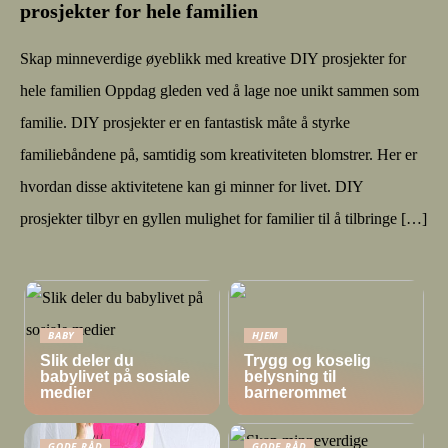
prosjekter for hele familien
Skap minneverdige øyeblikk med kreative DIY prosjekter for
hele familien Oppdag gleden ved å lage noe unikt sammen som
familie. DIY prosjekter er en fantastisk måte å styrke
familiebåndene på, samtidig som kreativiteten blomstrer. Her er
hvordan disse aktivitetene kan gi minner for livet. DIY
prosjekter tilbyr en gyllen mulighet for familier til å tilbringe […]
BABY
HJEM
Slik deler du
Trygg og koselig
babylivet på sosiale
belysning til
medier
barnerommet
GODE RÅD
GODE RÅD