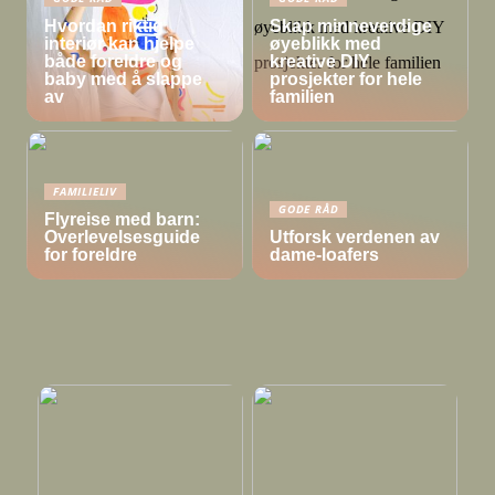
Hvordan riktig
Skap minneverdige
interiør kan hjelpe
øyeblikk med
både foreldre og
kreative DIY
baby med å slappe
prosjekter for hele
av
familien
FAMILIELIV
GODE RÅD
Flyreise med barn:
Overlevelsesguide
Utforsk verdenen av
for foreldre
dame-loafers