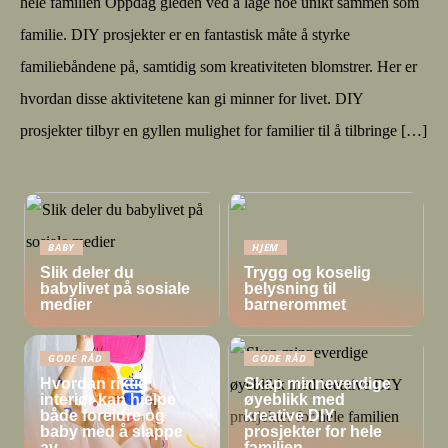
hele familien Oppdag gleden ved å lage noe unikt sammen som
familie. DIY prosjekter er en fantastisk måte å styrke
familiebåndene på, samtidig som kreativiteten blomstrer. Her er
hvordan disse aktivitetene kan gi minner for livet. DIY
prosjekter tilbyr en gyllen mulighet for familier til å tilbringe […]
BABY
HJEM
Slik deler du
Trygg og koselig
babylivet på sosiale
belysning til
medier
barnerommet
GODE RÅD
GODE RÅD
Hvordan riktig
Skap minneverdige
interiør kan hjelpe
øyeblikk med
både foreldre og
kreative DIY
baby med å slappe
prosjekter for hele
av
familien