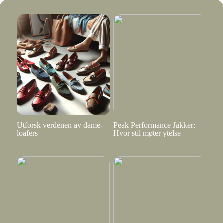
Utforsk verdenen av dame-
Peak Performance Jakker:
loafers
Hvor stil møter ytelse