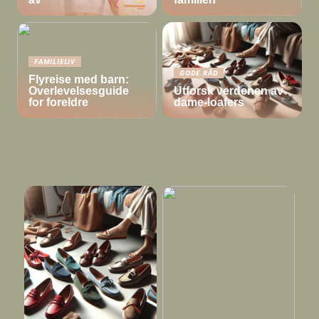
FAMILIELIV
GODE RÅD
Flyreise med barn:
Overlevelsesguide
Utforsk verdenen av
for foreldre
dame-loafers