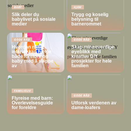
BABY
HJEM
Slik deler du
Trygg og koselig
babylivet på sosiale
belysning til
medier
barnerommet
GODE RÅD
GODE RÅD
Hvordan riktig
Skap minneverdige
interiør kan hjelpe
øyeblikk med
både foreldre og
kreative DIY
baby med å slappe
prosjekter for hele
av
familien
FAMILIELIV
GODE RÅD
Flyreise med barn:
Overlevelsesguide
Utforsk verdenen av
for foreldre
dame-loafers