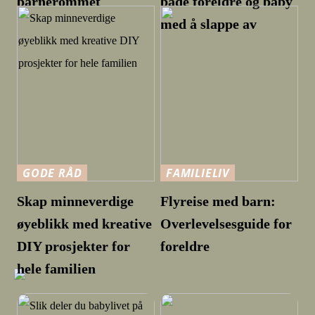
barnerommet
både foreldre og baby
med å slappe av
GODE RÅD
FAMILIELIV
Skap minneverdige
Flyreise med barn:
øyeblikk med kreative
Overlevelsesguide for
DIY prosjekter for
foreldre
hele familien